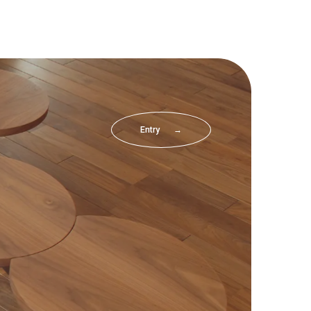
Entry
→